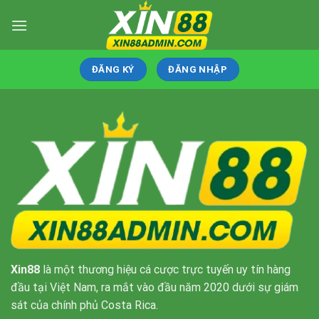
Skip
to
content
ĐĂNG KÝ
ĐĂNG NHẬP
Xin88
là một thương hiệu cá cược trực tuyến uy tín hàng
đầu tại Việt Nam, ra mắt vào đầu năm 2020 dưới sự giám
sát của chính phủ Costa Rica.