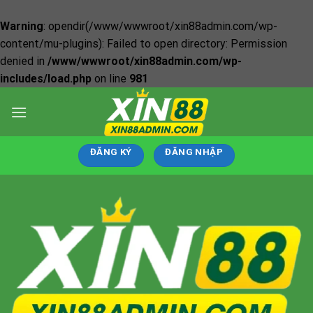
Warning
: opendir(/www/wwwroot/xin88admin.com/wp-
content/mu-plugins): Failed to open directory: Permission
denied in
/www/wwwroot/xin88admin.com/wp-
includes/load.php
on line
981
Skip
to
content
ĐĂNG KÝ
ĐĂNG NHẬP