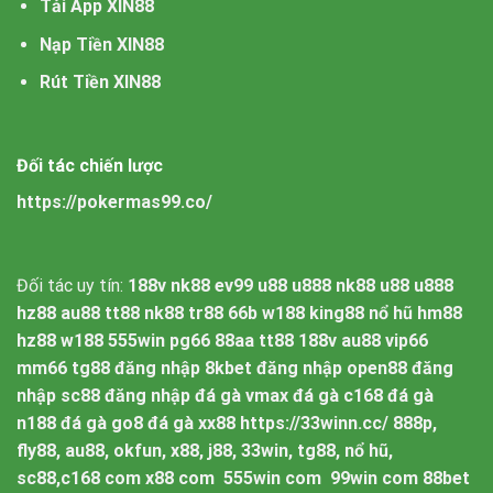
Tải App XIN88
Nạp Tiền XIN88
Rút Tiền XIN88
Đối tác chiến lược
https://pokermas99.co/
Đối tác uy tín:
188v
nk88
ev99
u88
u888
nk88
u88
u888
hz88
au88
tt88
nk88
tr88
66b
w188
king88
nổ hũ
hm88
hz88
w188
555win
pg66
88aa
tt88
188v
au88
vip66
mm66
tg88 đăng nhập
8kbet đăng nhập
open88 đăng
nhập
sc88 đăng nhập
đá gà vmax
đá gà c168
đá gà
n188
đá gà go8
đá gà xx88
https://33winn.cc/
888p
,
fly88
,
au88
,
okfun
,
x88
,
j88
,
33win
,
tg88
,
nổ hũ
,
sc88
,
c168 com
x88 com
555win com
99win com
88bet