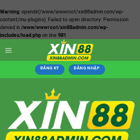
Warning
: opendir(/www/wwwroot/xin88admin.com/wp-
content/mu-plugins): Failed to open directory: Permission
denied in
/www/wwwroot/xin88admin.com/wp-
includes/load.php
on line
981
Skip
to
content
ĐĂNG KÝ
ĐĂNG NHẬP