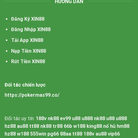
HƯỚNG DẪN
Đăng Ký XIN88
Đăng Nhập XIN88
Tải App XIN88
Nạp Tiền XIN88
Rút Tiền XIN88
Đối tác chiến lược
https://pokermas99.co/
Đối tác uy tín:
188v
nk88
ev99
u88
u888
nk88
u88
u888
hz88
au88
tt88
nk88
tr88
66b
w188
king88
nổ hũ
hm88
hz88
w188
555win
pg66
88aa
tt88
188v
au88
vip66