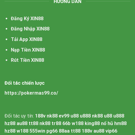
HƯỚNG DẪN
Đăng Ký XIN88
Đăng Nhập XIN88
Tải App XIN88
Nạp Tiền XIN88
Rút Tiền XIN88
Đối tác chiến lược
https://pokermas99.co/
Đối tác uy tín:
188v
nk88
ev99
u88
u888
nk88
u88
u888
hz88
au88
tt88
nk88
tr88
66b
w188
king88
nổ hũ
hm88
hz88
w188
555win
pg66
88aa
tt88
188v
au88
vip66