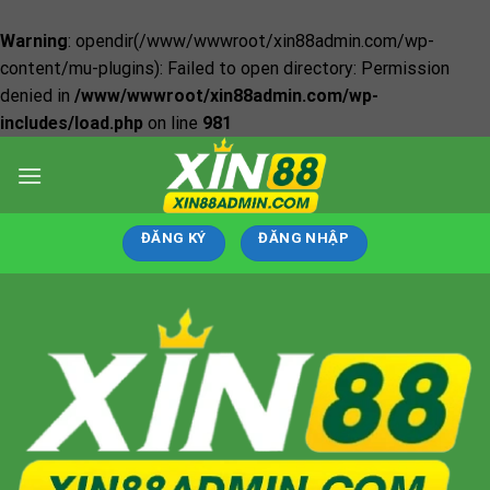
Warning
: opendir(/www/wwwroot/xin88admin.com/wp-
content/mu-plugins): Failed to open directory: Permission
denied in
/www/wwwroot/xin88admin.com/wp-
includes/load.php
on line
981
Skip
to
content
ĐĂNG KÝ
ĐĂNG NHẬP