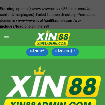
Warning
: opendir(/www/wwwroot/xin88admin.com/wp-
content/mu-plugins): Failed to open directory: Permission
denied in
/www/wwwroot/xin88admin.com/wp-
includes/load.php
on line
981
Skip
to
content
ĐĂNG KÝ
ĐĂNG NHẬP