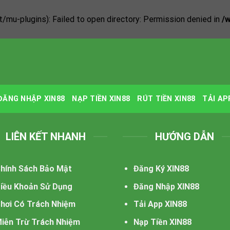
u-plugins): Failed to open directory: Permission denied in
/
ĐĂNG NHẬP XIN88
NẠP TIỀN XIN88
RÚT TIỀN XIN88
TẢI AP
LIÊN KẾT NHANH
HƯỚNG DẪN
hính Sách Bảo Mật
Đăng Ký XIN88
iều Khoản Sử Dụng
Đăng Nhập XIN88
hơi Có Trách Nhiệm
Tải App XIN88
iễn Trừ Trách Nhiệm
Nạp Tiền XIN88