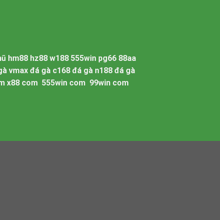
hũ
hm88
hz88
w188
555win
pg66
88aa
gà vmax
đá gà c168
đá gà n188
đá gà
om
x88 com
555win com
99win com