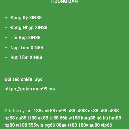
HƯỚNG DẪN
Đăng Ký XIN88
Đăng Nhập XIN88
Tải App XIN88
Nạp Tiền XIN88
Rút Tiền XIN88
Đối tác chiến lược
https://pokermas99.co/
Đối tác uy tín:
188v
nk88
ev99
u88
u888
nk88
u88
u888
hz88
au88
tt88
nk88
tr88
66b
w188
king88
nổ hũ
hm88
hz88
w188
555win
pg66
88aa
tt88
188v
au88
vip66