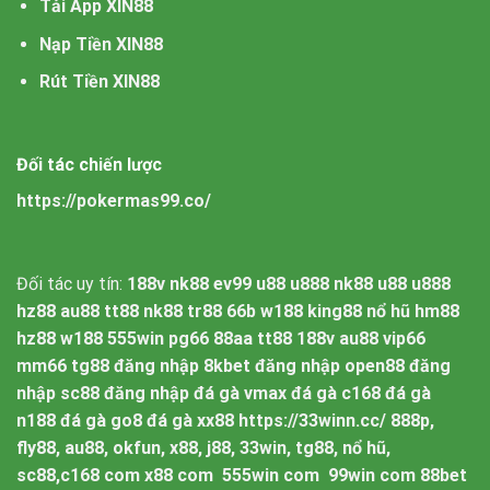
Tải App XIN88
Nạp Tiền XIN88
Rút Tiền XIN88
Đối tác chiến lược
https://pokermas99.co/
Đối tác uy tín:
188v
nk88
ev99
u88
u888
nk88
u88
u888
hz88
au88
tt88
nk88
tr88
66b
w188
king88
nổ hũ
hm88
hz88
w188
555win
pg66
88aa
tt88
188v
au88
vip66
mm66
tg88 đăng nhập
8kbet đăng nhập
open88 đăng
nhập
sc88 đăng nhập
đá gà vmax
đá gà c168
đá gà
n188
đá gà go8
đá gà xx88
https://33winn.cc/
888p
,
fly88
,
au88
,
okfun
,
x88
,
j88
,
33win
,
tg88
,
nổ hũ
,
sc88
,
c168 com
x88 com
555win com
99win com
88bet