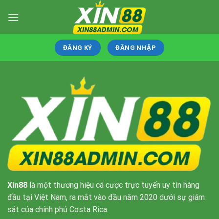
Skip
to
content
ĐĂNG KÝ
ĐĂNG NHẬP
Xin88
là một thương hiệu cá cược trực tuyến uy tín hàng
đầu tại Việt Nam, ra mắt vào đầu năm 2020 dưới sự giám
sát của chính phủ Costa Rica.