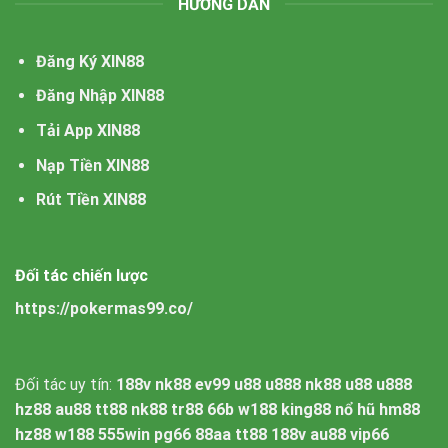
HƯỚNG DẪN
Đăng Ký XIN88
Đăng Nhập XIN88
Tải App XIN88
Nạp Tiền XIN88
Rút Tiền XIN88
Đối tác chiến lược
https://pokermas99.co/
Đối tác uy tín:
188v
nk88
ev99
u88
u888
nk88
u88
u888
hz88
au88
tt88
nk88
tr88
66b
w188
king88
nổ hũ
hm88
hz88
w188
555win
pg66
88aa
tt88
188v
au88
vip66