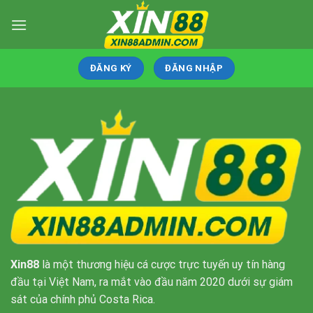
Skip
to
content
ĐĂNG KÝ
ĐĂNG NHẬP
Xin88
là một thương hiệu cá cược trực tuyến uy tín hàng
đầu tại Việt Nam, ra mắt vào đầu năm 2020 dưới sự giám
sát của chính phủ Costa Rica.