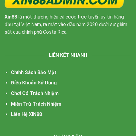
Xin88
là một thương hiệu cá cược trực tuyến uy tín hàng
đầu tại Việt Nam, ra mắt vào đầu năm 2020 dưới sự giám
sát của chính phủ Costa Rica.
LIÊN KẾT NHANH
Chính Sách Bảo Mật
Điều Khoản Sử Dụng
Chơi Có Trách Nhiệm
Miễn Trừ Trách Nhiệm
Liên Hệ XIN88