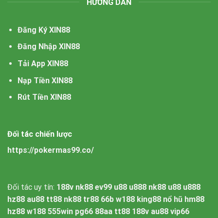
HƯỚNG DẪN
Đăng Ký XIN88
Đăng Nhập XIN88
Tải App XIN88
Nạp Tiền XIN88
Rút Tiền XIN88
Đối tác chiến lược
https://pokermas99.co/
Đối tác uy tín:
188v
nk88
ev99
u88
u888
nk88
u88
u888
hz88
au88
tt88
nk88
tr88
66b
w188
king88
nổ hũ
hm88
hz88
w188
555win
pg66
88aa
tt88
188v
au88
vip66