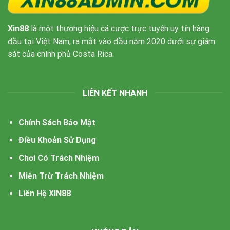
Xin88
là một thương hiệu cá cược trực tuyến uy tín hàng
đầu tại Việt Nam, ra mắt vào đầu năm 2020 dưới sự giám
sát của chính phủ Costa Rica.
LIÊN KẾT NHANH
Chính Sách Bảo Mật
Điều Khoản Sử Dụng
Chơi Có Trách Nhiệm
Miễn Trừ Trách Nhiệm
Liên Hệ XIN88