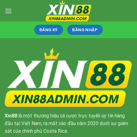
Skip
to
content
ĐĂNG KÝ
ĐĂNG NHẬP
Xin88
là một thương hiệu cá cược trực tuyến uy tín hàng
đầu tại Việt Nam, ra mắt vào đầu năm 2020 dưới sự giám
sát của chính phủ Costa Rica.