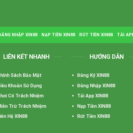
ĐĂNG NHẬP XIN88
NẠP TIỀN XIN88
RÚT TIỀN XIN88
TẢI AP
LIÊN KẾT NHANH
HƯỚNG DẪN
hính Sách Bảo Mật
Đăng Ký XIN88
iều Khoản Sử Dụng
Đăng Nhập XIN88
hơi Có Trách Nhiệm
Tải App XIN88
iễn Trừ Trách Nhiệm
Nạp Tiền XIN88
iên Hệ XIN88
Rút Tiền XIN88