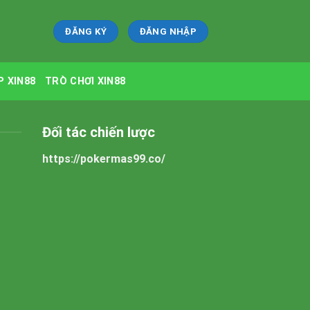
ĐĂNG KÝ
ĐĂNG NHẬP
P XIN88
TRÒ CHƠI XIN88
Đối tác chiến lược
https://pokermas99.co/