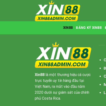
Skip
to
content
XIN88
ĐĂNG KÝ XIN88
C
Đ
Xin88
là một thương hiệu cá cược
C
trực tuyến uy tín hàng đầu tại
M
Việt Nam, ra mắt vào đầu năm
2020 dưới sự giám sát của chính
L
phủ Costa Rica.