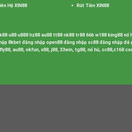
iên Hệ XIN88
Rút Tiền XIN88
k88
u88
u888
hz88
au88
tt88
nk88
tr88
66b
w188
king88
nổ 
hập
8kbet đăng nhập
open88 đăng nhập
sc88 đăng nhập
đá 
fly88
,
au88
,
okfun
,
x88
,
j88
,
33win
,
tg88
,
nổ hũ
,
sc88
,
c168 c