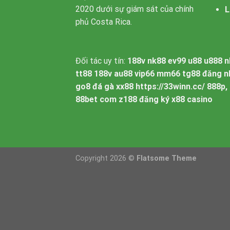
2020 dưới sự giám sát của chính
L
phủ Costa Rica.
Đối tác uy tín:
188v
nk88
ev99
u88
u888
n
tt88
188v
au88
vip66
mm66
tg88 đăng n
go8
đá gà xx88
https://33winn.cc/
888p
,
88bet com
z188 đăng ký
x88 casino
Copyright 2026 ©
Flatsome Theme