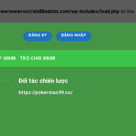
www/wwwroot/xin88admin.com/wp-includes/load.php
on line
ĐĂNG KÝ
ĐĂNG NHẬP
P XIN88
TRÒ CHƠI XIN88
Đối tác chiến lược
https://pokermas99.co/