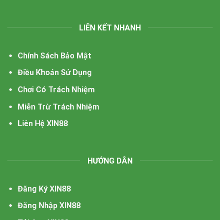
LIÊN KẾT NHANH
Chính Sách Bảo Mật
Điều Khoản Sử Dụng
Chơi Có Trách Nhiệm
Miễn Trừ Trách Nhiệm
Liên Hệ XIN88
HƯỚNG DẪN
Đăng Ký XIN88
Đăng Nhập XIN88