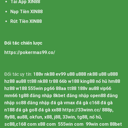
Tải App XIN88
Nạp Tiền XIN88
Rút Tiền XIN88
Đối tác chiến lược
https://pokermas99.co/
Đối tác uy tín:
188v
nk88
ev99
u88
u888
nk88
u88
u888
hz88
au88
tt88
nk88
tr88
66b
w188
king88
nổ hũ
hm88
hz88
w188
555win
pg66
88aa
tt88
188v
au88
vip66
mm66
tg88 đăng nhập
8kbet đăng nhập
open88 đăng
nhập
sc88 đăng nhập
đá gà vmax
đá gà c168
đá gà
n188
đá gà go8
đá gà xx88
https://33winn.cc/
888p
,
fly88
,
au88
,
okfun
,
x88
,
j88
,
33win
,
tg88
,
nổ hũ
,
sc88
,
c168 com
x88 com
555win com
99win com
88bet