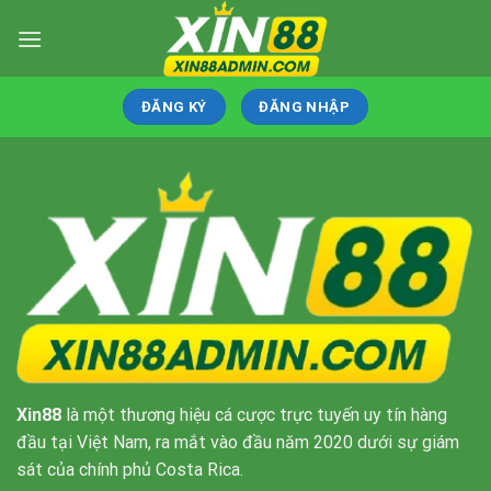
Skip
to
content
ĐĂNG KÝ
ĐĂNG NHẬP
Xin88
là một thương hiệu cá cược trực tuyến uy tín hàng
đầu tại Việt Nam, ra mắt vào đầu năm 2020 dưới sự giám
sát của chính phủ Costa Rica.