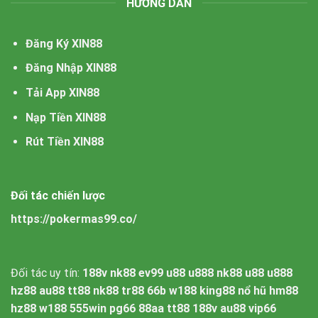
HƯỚNG DẪN
Đăng Ký XIN88
Đăng Nhập XIN88
Tải App XIN88
Nạp Tiền XIN88
Rút Tiền XIN88
Đối tác chiến lược
https://pokermas99.co/
Đối tác uy tín:
188v
nk88
ev99
u88
u888
nk88
u88
u888
hz88
au88
tt88
nk88
tr88
66b
w188
king88
nổ hũ
hm88
hz88
w188
555win
pg66
88aa
tt88
188v
au88
vip66