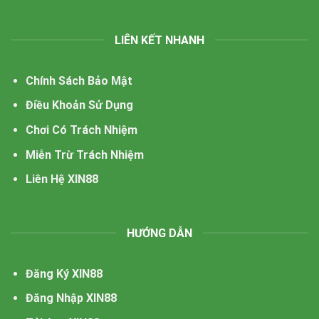
LIÊN KẾT NHANH
Chính Sách Bảo Mật
Điều Khoản Sử Dụng
Chơi Có Trách Nhiệm
Miễn Trừ Trách Nhiệm
Liên Hệ XIN88
HƯỚNG DẪN
Đăng Ký XIN88
Đăng Nhập XIN88