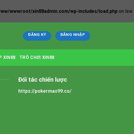
www/wwwroot/xin88admin.com/wp-includes/load.php
on line
ĐĂNG KÝ
ĐĂNG NHẬP
P XIN88
TRÒ CHƠI XIN88
Đối tác chiến lược
https://pokermas99.co/