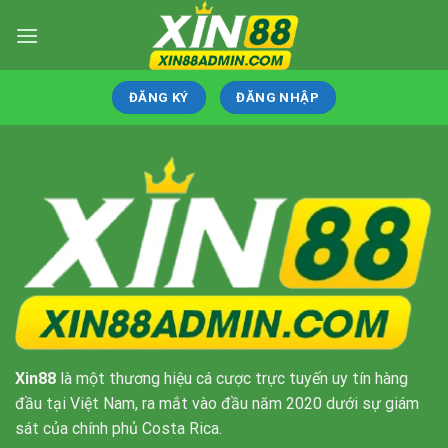
Skip
to
content
ĐĂNG KÝ
ĐĂNG NHẬP
Xin88
là một thương hiệu cá cược trực tuyến uy tín hàng
đầu tại Việt Nam, ra mắt vào đầu năm 2020 dưới sự giám
sát của chính phủ Costa Rica.