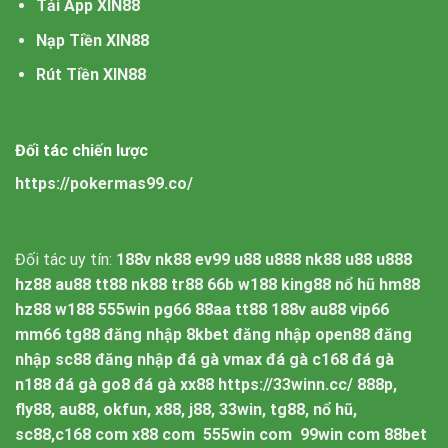
Tải App XIN88
Nạp Tiền XIN88
Rút Tiền XIN88
Đối tác chiến lược
https://pokermas99.co/
Đối tác uy tín:
188v
nk88
ev99
u88
u888
nk88
u88
u888
hz88
au88
tt88
nk88
tr88
66b
w188
king88
nổ hũ
hm88
hz88
w188
555win
pg66
88aa
tt88
188v
au88
vip66
mm66
tg88 đăng nhập
8kbet đăng nhập
open88 đăng
nhập
sc88 đăng nhập
đá gà vmax
đá gà c168
đá gà
n188
đá gà go8
đá gà xx88
https://33winn.cc/
888p
,
fly88
,
au88
,
okfun
,
x88
,
j88
,
33win
,
tg88
,
nổ hũ
,
sc88
,
c168 com
x88 com
555win com
99win com
88bet