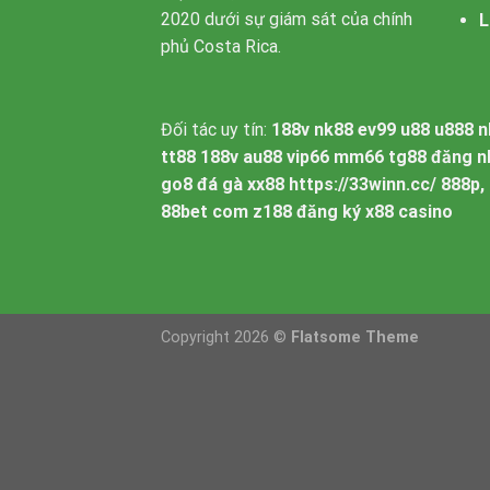
2020 dưới sự giám sát của chính
L
phủ Costa Rica.
Đối tác uy tín:
188v
nk88
ev99
u88
u888
n
tt88
188v
au88
vip66
mm66
tg88 đăng n
go8
đá gà xx88
https://33winn.cc/
888p
,
88bet com
z188 đăng ký
x88 casino
Copyright 2026 ©
Flatsome Theme