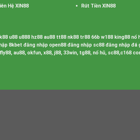
iên Hệ XIN88
Rút Tiền XIN88
k88
u88
u888
hz88
au88
tt88
nk88
tr88
66b
w188
king88
nổ 
hập
8kbet đăng nhập
open88 đăng nhập
sc88 đăng nhập
đá 
fly88
,
au88
,
okfun
,
x88
,
j88
,
33win
,
tg88
,
nổ hũ
,
sc88
,
c168 c