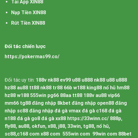
Tải App XIN88
Nạp Tiền XIN88
Rút Tiền XIN88
Đối tác chiến lược
https://pokermas99.co/
Đối tác uy tín:
188v
nk88
ev99
u88
u888
nk88
u88
u888
hz88
au88
tt88
nk88
tr88
66b
w188
king88
nổ hũ
hm88
hz88
w188
555win
pg66
88aa
tt88
188v
au88
vip66
mm66
tg88 đăng nhập
8kbet đăng nhập
open88 đăng
nhập
sc88 đăng nhập
đá gà vmax
đá gà c168
đá gà
n188
đá gà go8
đá gà xx88
https://33winn.cc/
888p
,
fly88
,
au88
,
okfun
,
x88
,
j88
,
33win
,
tg88
,
nổ hũ
,
sc88
,
c168 com
x88 com
555win com
99win com
88bet