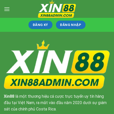
Skip
to
content
ĐĂNG KÝ
ĐĂNG NHẬP
Xin88
là một thương hiệu cá cược trực tuyến uy tín hàng
đầu tại Việt Nam, ra mắt vào đầu năm 2020 dưới sự giám
sát của chính phủ Costa Rica.