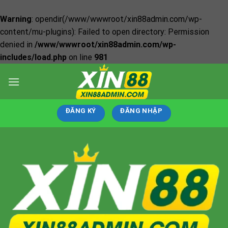
Warning
: opendir(/www/wwwroot/xin88admin.com/wp-
content/mu-plugins): Failed to open directory: Permission
denied in
/www/wwwroot/xin88admin.com/wp-
includes/load.php
on line
981
Skip
to
content
ĐĂNG KÝ
ĐĂNG NHẬP