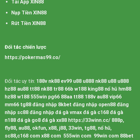
Tải App XIN88
Nạp Tiền XIN88
Rút Tiền XIN88
Đối tác chiến lược
https://pokermas99.co/
Đối tác uy tín:
188v
nk88
ev99
u88
u888
nk88
u88
u888
hz88
au88
tt88
nk88
tr88
66b
w188
king88
nổ hũ
hm88
hz88
w188
555win
pg66
88aa
tt88
188v
au88
vip66
mm66
tg88 đăng nhập
8kbet đăng nhập
open88 đăng
nhập
sc88 đăng nhập
đá gà vmax
đá gà c168
đá gà
n188
đá gà go8
đá gà xx88
https://33winn.cc/
888p
,
fly88
,
au88
,
okfun
,
x88
,
j88
,
33win
,
tg88
,
nổ hũ
,
sc88
,
c168 com
x88 com
555win com
99win com
88bet