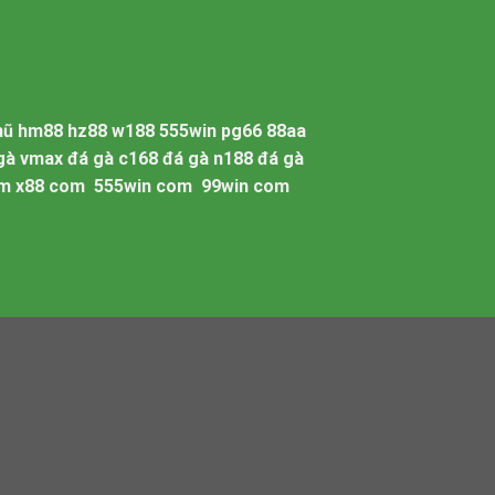
hũ
hm88
hz88
w188
555win
pg66
88aa
gà vmax
đá gà c168
đá gà n188
đá gà
om
x88 com
555win com
99win com