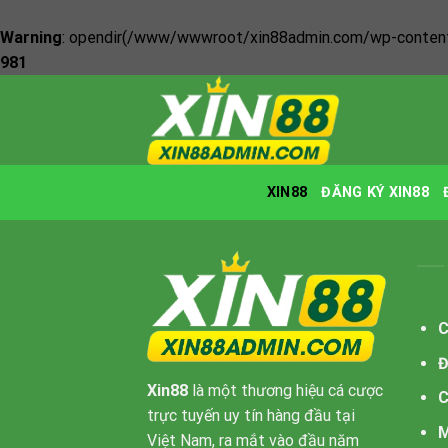
Warning
: opendir(/www/wwwroot/xin88admin.com/wp-content/m
981
Skip
to
content
XIN88
ĐĂNG KÝ XIN88
C
Đ
Xin88
là một thương hiệu cá cược
C
trực tuyến uy tín hàng đầu tại
M
Việt Nam, ra mắt vào đầu năm