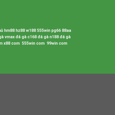
hũ
hm88
hz88
w188
555win
pg66
88aa
gà vmax
đá gà c168
đá gà n188
đá gà
om
x88 com
555win com
99win com