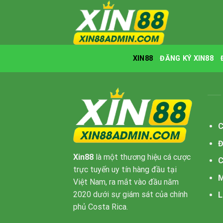
Skip
to
content
XIN88
ĐĂNG KÝ XIN88
C
Đ
Xin88
là một thương hiệu cá cược
C
trực tuyến uy tín hàng đầu tại
M
Việt Nam, ra mắt vào đầu năm
2020 dưới sự giám sát của chính
L
phủ Costa Rica.