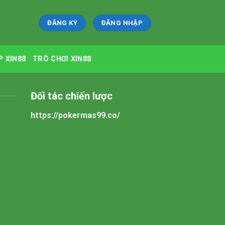
ĐĂNG KÝ
ĐĂNG NHẬP
P XIN88
TRÒ CHƠI XIN88
Đối tác chiến lược
https://pokermas99.co/