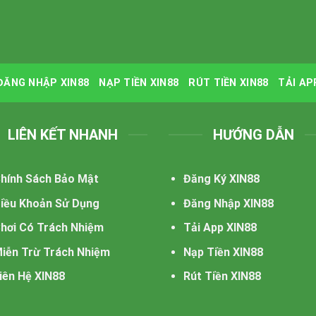
ĐĂNG NHẬP XIN88
NẠP TIỀN XIN88
RÚT TIỀN XIN88
TẢI AP
LIÊN KẾT NHANH
HƯỚNG DẪN
hính Sách Bảo Mật
Đăng Ký XIN88
iều Khoản Sử Dụng
Đăng Nhập XIN88
hơi Có Trách Nhiệm
Tải App XIN88
iễn Trừ Trách Nhiệm
Nạp Tiền XIN88
iên Hệ XIN88
Rút Tiền XIN88