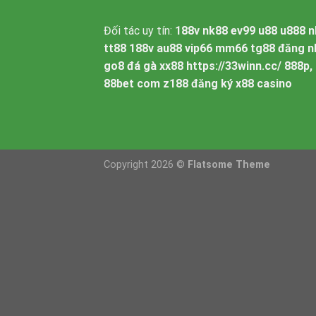
Đối tác uy tín:
188v
nk88
ev99
u88
u888
n
tt88
188v
au88
vip66
mm66
tg88 đăng n
go8
đá gà xx88
https://33winn.cc/
888p
,
88bet com
z188 đăng ký
x88 casino
Copyright 2026 ©
Flatsome Theme