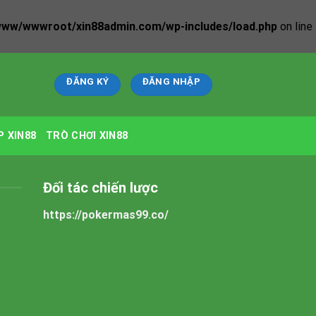
www/wwwroot/xin88admin.com/wp-includes/load.php
on line
ĐĂNG KÝ
ĐĂNG NHẬP
P XIN88
TRÒ CHƠI XIN88
Đối tác chiến lược
https://pokermas99.co/