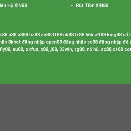
iên Hệ XIN88
Rút Tiền XIN88
k88
u88
u888
hz88
au88
tt88
nk88
tr88
66b
w188
king88
nổ 
hập
8kbet đăng nhập
open88 đăng nhập
sc88 đăng nhập
đá 
fly88
,
au88
,
okfun
,
x88
,
j88
,
33win
,
tg88
,
nổ hũ
,
sc88
,
c168 c