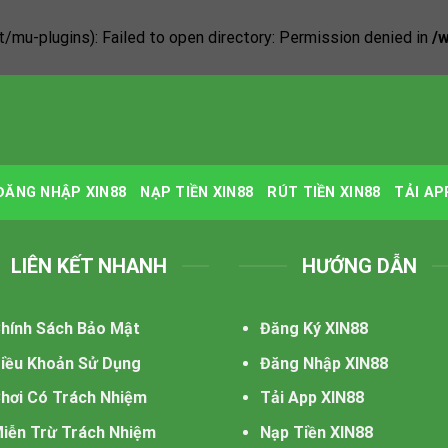
u-plugins): Failed to open directory: Permission denied in
/
ĐĂNG NHẬP XIN88
NẠP TIỀN XIN88
RÚT TIỀN XIN88
TẢI AP
LIÊN KẾT NHANH
HƯỚNG DẪN
hính Sách Bảo Mật
Đăng Ký XIN88
iều Khoản Sử Dụng
Đăng Nhập XIN88
hơi Có Trách Nhiệm
Tải App XIN88
iễn Trừ Trách Nhiệm
Nạp Tiền XIN88