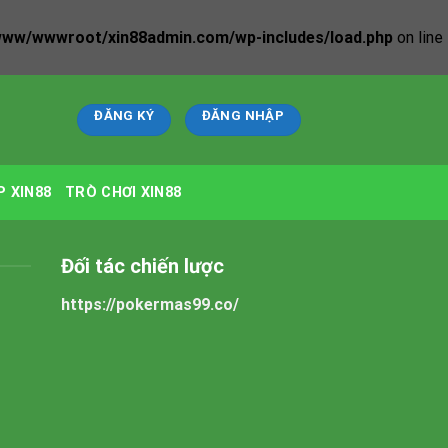
www/wwwroot/xin88admin.com/wp-includes/load.php
on line
ĐĂNG KÝ
ĐĂNG NHẬP
P XIN88
TRÒ CHƠI XIN88
Đối tác chiến lược
https://pokermas99.co/