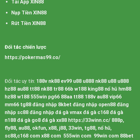
Tải App XIN88
Nạp Tiền XIN88
Rút Tiền XIN88
Đối tác chiến lược
https://pokermas99.co/
Đối tác uy tín:
188v
nk88
ev99
u88
u888
nk88
u88
u888
hz88
au88
tt88
nk88
tr88
66b
w188
king88
nổ hũ
hm88
hz88
w188
555win
pg66
88aa
tt88
188v
au88
vip66
mm66
tg88 đăng nhập
8kbet đăng nhập
open88 đăng
nhập
sc88 đăng nhập
đá gà vmax
đá gà c168
đá gà
n188
đá gà go8
đá gà xx88
https://33winn.cc/
888p
,
fly88
,
au88
,
okfun
,
x88
,
j88
,
33win
,
tg88
,
nổ hũ
,
sc88
,
c168 com
x88 com
555win com
99win com
88bet