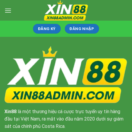
Skip
to
content
ĐĂNG KÝ
ĐĂNG NHẬP
Xin88
là một thương hiệu cá cược trực tuyến uy tín hàng
đầu tại Việt Nam, ra mắt vào đầu năm 2020 dưới sự giám
sát của chính phủ Costa Rica.