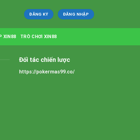
ĐĂNG KÝ
ĐĂNG NHẬP
P XIN88
TRÒ CHƠI XIN88
Đối tác chiến lược
https://pokermas99.co/