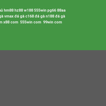
hũ
hm88
hz88
w188
555win
pg66
88aa
gà vmax
đá gà c168
đá gà n188
đá gà
om
x88 com
555win com
99win com