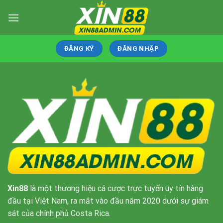
Skip
to
content
ĐĂNG KÝ
ĐĂNG NHẬP
Xin88
là một thương hiệu cá cược trực tuyến uy tín hàng
đầu tại Việt Nam, ra mắt vào đầu năm 2020 dưới sự giám
sát của chính phủ Costa Rica.