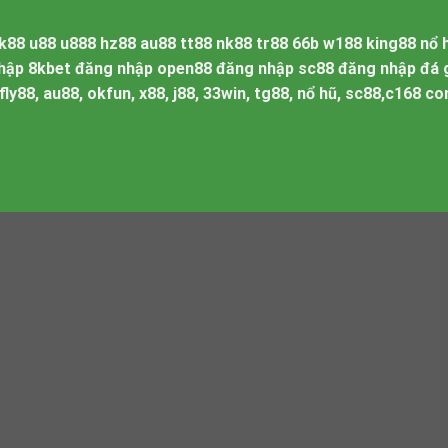
k88
u88
u888
hz88
au88
tt88
nk88
tr88
66b
w188
king88
nổ 
hập
8kbet đăng nhập
open88 đăng nhập
sc88 đăng nhập
đá 
fly88
,
au88
,
okfun
,
x88
,
j88
,
33win
,
tg88
,
nổ hũ
,
sc88
,
c168 c