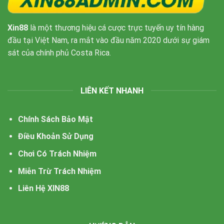
Xin88
là một thương hiệu cá cược trực tuyến uy tín hàng
đầu tại Việt Nam, ra mắt vào đầu năm 2020 dưới sự giám
sát của chính phủ Costa Rica.
LIÊN KẾT NHANH
Chính Sách Bảo Mật
Điều Khoản Sử Dụng
Chơi Có Trách Nhiệm
Miễn Trừ Trách Nhiệm
Liên Hệ XIN88