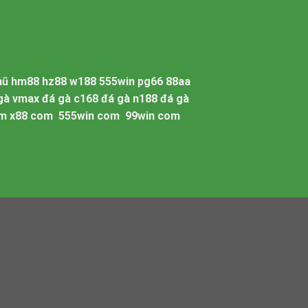
hũ
hm88
hz88
w188
555win
pg66
88aa
gà vmax
đá gà c168
đá gà n188
đá gà
om
x88 com
555win com
99win com