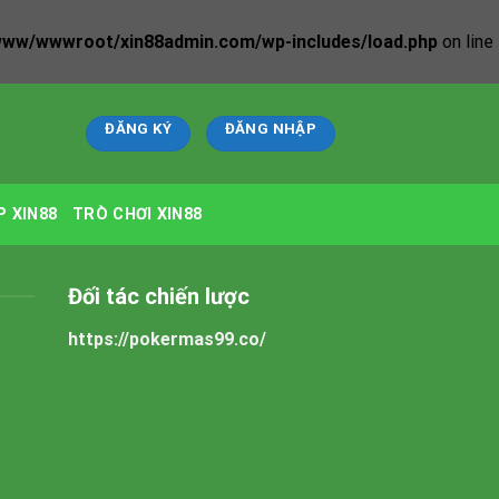
www/wwwroot/xin88admin.com/wp-includes/load.php
on line
ĐĂNG KÝ
ĐĂNG NHẬP
P XIN88
TRÒ CHƠI XIN88
Đối tác chiến lược
https://pokermas99.co/