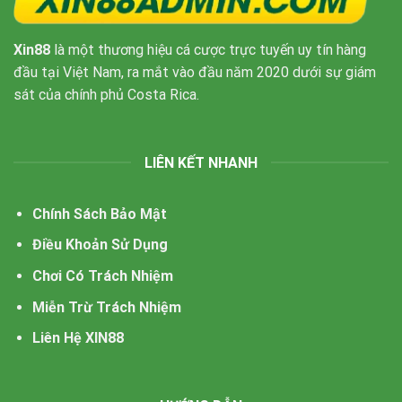
Xin88
là một thương hiệu cá cược trực tuyến uy tín hàng
đầu tại Việt Nam, ra mắt vào đầu năm 2020 dưới sự giám
sát của chính phủ Costa Rica.
LIÊN KẾT NHANH
Chính Sách Bảo Mật
Điều Khoản Sử Dụng
Chơi Có Trách Nhiệm
Miễn Trừ Trách Nhiệm
Liên Hệ XIN88