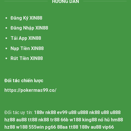
HƯỚNG DẪN
Đăng Ký XIN88
Đăng Nhập XIN88
Tải App XIN88
Nạp Tiền XIN88
Rút Tiền XIN88
Đối tác chiến lược
https://pokermas99.co/
Đối tác uy tín:
188v
nk88
ev99
u88
u888
nk88
u88
u888
hz88
au88
tt88
nk88
tr88
66b
w188
king88
nổ hũ
hm88
hz88
w188
555win
pg66
88aa
tt88
188v
au88
vip66