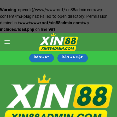
Warning
: opendir(/www/wwwroot/xin88admin.com/wp-
content/mu-plugins): Failed to open directory: Permission
denied in
/www/wwwroot/xin88admin.com/wp-
includes/load.php
on line
981
Skip
to
content
ĐĂNG KÝ
ĐĂNG NHẬP