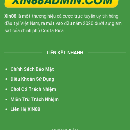
Xin88
là một thương hiệu cá cược trực tuyến uy tín hàng
đầu tại Việt Nam, ra mắt vào đầu năm 2020 dưới sự giám
sát của chính phủ Costa Rica.
LIÊN KẾT NHANH
Chính Sách Bảo Mật
Điều Khoản Sử Dụng
Chơi Có Trách Nhiệm
Miễn Trừ Trách Nhiệm
Liên Hệ XIN88