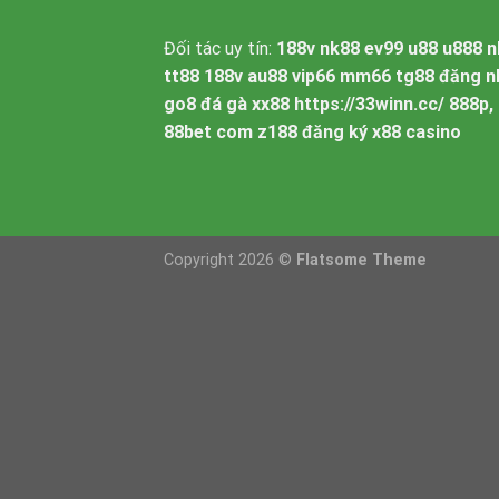
Đối tác uy tín:
188v
nk88
ev99
u88
u888
n
tt88
188v
au88
vip66
mm66
tg88 đăng n
go8
đá gà xx88
https://33winn.cc/
888p
,
88bet com
z188 đăng ký
x88 casino
Copyright 2026 ©
Flatsome Theme