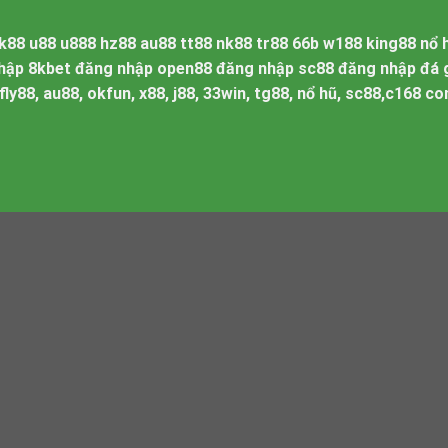
k88
u88
u888
hz88
au88
tt88
nk88
tr88
66b
w188
king88
nổ 
hập
8kbet đăng nhập
open88 đăng nhập
sc88 đăng nhập
đá 
fly88
,
au88
,
okfun
,
x88
,
j88
,
33win
,
tg88
,
nổ hũ
,
sc88
,
c168 c