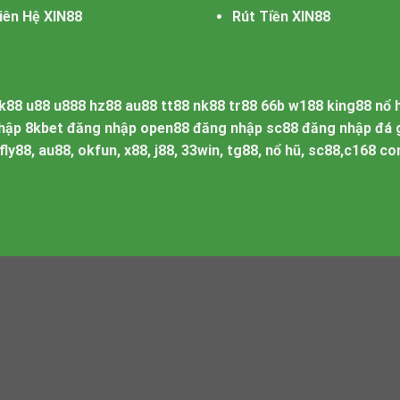
iên Hệ XIN88
Rút Tiền XIN88
k88
u88
u888
hz88
au88
tt88
nk88
tr88
66b
w188
king88
nổ 
hập
8kbet đăng nhập
open88 đăng nhập
sc88 đăng nhập
đá 
fly88
,
au88
,
okfun
,
x88
,
j88
,
33win
,
tg88
,
nổ hũ
,
sc88
,
c168 c