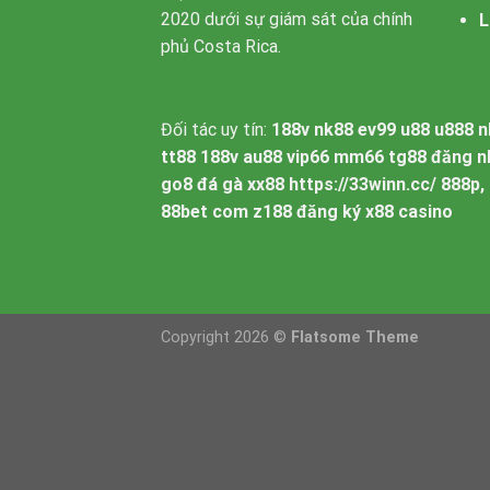
2020 dưới sự giám sát của chính
L
phủ Costa Rica.
Đối tác uy tín:
188v
nk88
ev99
u88
u888
n
tt88
188v
au88
vip66
mm66
tg88 đăng n
go8
đá gà xx88
https://33winn.cc/
888p
,
88bet com
z188 đăng ký
x88 casino
Copyright 2026 ©
Flatsome Theme