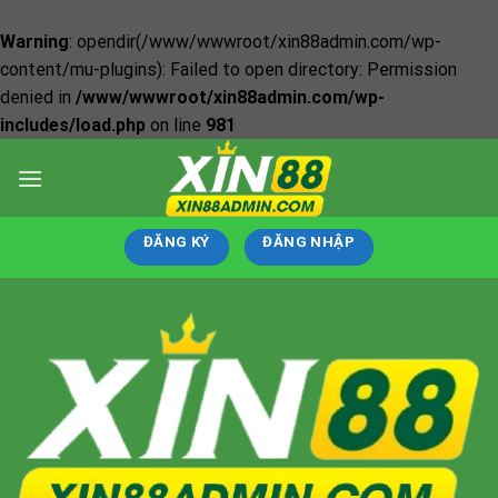
Warning
: opendir(/www/wwwroot/xin88admin.com/wp-
content/mu-plugins): Failed to open directory: Permission
denied in
/www/wwwroot/xin88admin.com/wp-
includes/load.php
on line
981
Skip
to
content
ĐĂNG KÝ
ĐĂNG NHẬP