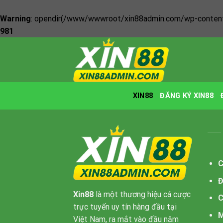
Warning
: opendir(/www/wwwroot/xin88admin.com/wp-content/m
981
Skip
to
content
XIN88
ĐĂNG KÝ XIN88
C
Đ
Xin88
là một thương hiệu cá cược
C
trực tuyến uy tín hàng đầu tại
M
Việt Nam, ra mắt vào đầu năm