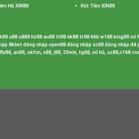
iên Hệ XIN88
Rút Tiền XIN88
k88
u88
u888
hz88
au88
tt88
nk88
tr88
66b
w188
king88
nổ 
hập
8kbet đăng nhập
open88 đăng nhập
sc88 đăng nhập
đá 
fly88
,
au88
,
okfun
,
x88
,
j88
,
33win
,
tg88
,
nổ hũ
,
sc88
,
c168 c