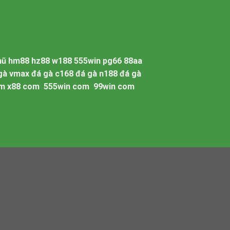
hũ
hm88
hz88
w188
555win
pg66
88aa
gà vmax
đá gà c168
đá gà n188
đá gà
om
x88 com
555win com
99win com