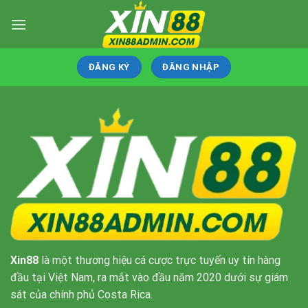
Skip
to
content
ĐĂNG KÝ
ĐĂNG NHẬP
Xin88
là một thương hiệu cá cược trực tuyến uy tín hàng
đầu tại Việt Nam, ra mắt vào đầu năm 2020 dưới sự giám
sát của chính phủ Costa Rica.