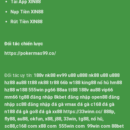
Tải App XIN88
Nạp Tiền XIN88
Rút Tiền XIN88
Đối tác chiến lược
https://pokermas99.co/
Đối tác uy tín:
188v
nk88
ev99
u88
u888
nk88
u88
u888
hz88
au88
tt88
nk88
tr88
66b
w188
king88
nổ hũ
hm88
hz88
w188
555win
pg66
88aa
tt88
188v
au88
vip66
mm66
tg88 đăng nhập
8kbet đăng nhập
open88 đăng
nhập
sc88 đăng nhập
đá gà vmax
đá gà c168
đá gà
n188
đá gà go8
đá gà xx88
https://33winn.cc/
888p
,
fly88
,
au88
,
okfun
,
x88
,
j88
,
33win
,
tg88
,
nổ hũ
,
sc88
,
c168 com
x88 com
555win com
99win com
88bet