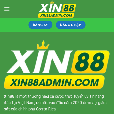
Skip
to
content
ĐĂNG KÝ
ĐĂNG NHẬP
Xin88
là một thương hiệu cá cược trực tuyến uy tín hàng
đầu tại Việt Nam, ra mắt vào đầu năm 2020 dưới sự giám
sát của chính phủ Costa Rica.