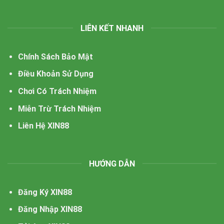
LIÊN KẾT NHANH
Chính Sách Bảo Mật
Điều Khoản Sử Dụng
Chơi Có Trách Nhiệm
Miễn Trừ Trách Nhiệm
Liên Hệ XIN88
HƯỚNG DẪN
Đăng Ký XIN88
Đăng Nhập XIN88