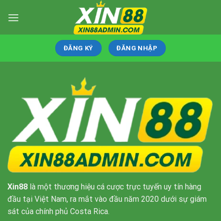
Skip
to
content
ĐĂNG KÝ
ĐĂNG NHẬP
Xin88
là một thương hiệu cá cược trực tuyến uy tín hàng
đầu tại Việt Nam, ra mắt vào đầu năm 2020 dưới sự giám
sát của chính phủ Costa Rica.