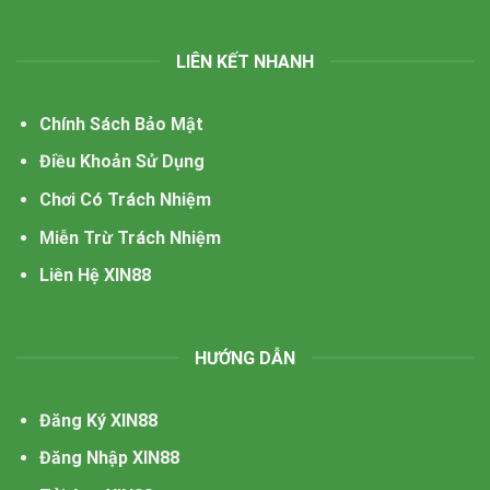
LIÊN KẾT NHANH
Chính Sách Bảo Mật
Điều Khoản Sử Dụng
Chơi Có Trách Nhiệm
Miễn Trừ Trách Nhiệm
Liên Hệ XIN88
HƯỚNG DẪN
Đăng Ký XIN88
Đăng Nhập XIN88