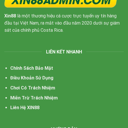
Xin88
là một thương hiệu cá cược trực tuyến uy tín hàng
đầu tại Việt Nam, ra mắt vào đầu năm 2020 dưới sự giám
sát của chính phủ Costa Rica.
LIÊN KẾT NHANH
Chính Sách Bảo Mật
Điều Khoản Sử Dụng
Chơi Có Trách Nhiệm
Miễn Trừ Trách Nhiệm
Liên Hệ XIN88