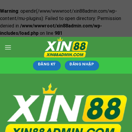
Warning
: opendir(/www/wwwroot/xin88admin.com/wp-
content/mu-plugins): Failed to open directory: Permission
denied in
/www/wwwroot/xin88admin.com/wp-
includes/load.php
on line
981
Skip
to
content
ĐĂNG KÝ
ĐĂNG NHẬP