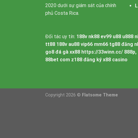
2020 dưới sự giám sát của chính
L
phủ Costa Rica.
Đối tác uy tín:
188v
nk88
ev99
u88
u888
n
tt88
188v
au88
vip66
mm66
tg88 đăng n
go8
đá gà xx88
https://33winn.cc/
888p
,
88bet com
z188 đăng ký
x88 casino
Copyright 2026 ©
Flatsome Theme