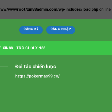
www/wwwroot/xin88admin.com/wp-includes/load.php
on line
ĐĂNG KÝ
ĐĂNG NHẬP
P XIN88
TRÒ CHƠI XIN88
Đối tác chiến lược
https://pokermas99.co/