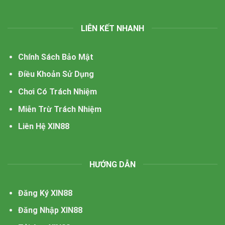
LIÊN KẾT NHANH
Chính Sách Bảo Mật
Điều Khoản Sử Dụng
Chơi Có Trách Nhiệm
Miễn Trừ Trách Nhiệm
Liên Hệ XIN88
HƯỚNG DẪN
Đăng Ký XIN88
Đăng Nhập XIN88