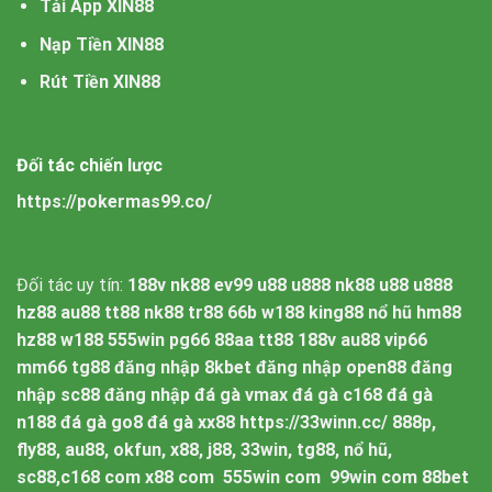
Tải App XIN88
Nạp Tiền XIN88
Rút Tiền XIN88
Đối tác chiến lược
https://pokermas99.co/
Đối tác uy tín:
188v
nk88
ev99
u88
u888
nk88
u88
u888
hz88
au88
tt88
nk88
tr88
66b
w188
king88
nổ hũ
hm88
hz88
w188
555win
pg66
88aa
tt88
188v
au88
vip66
mm66
tg88 đăng nhập
8kbet đăng nhập
open88 đăng
nhập
sc88 đăng nhập
đá gà vmax
đá gà c168
đá gà
n188
đá gà go8
đá gà xx88
https://33winn.cc/
888p
,
fly88
,
au88
,
okfun
,
x88
,
j88
,
33win
,
tg88
,
nổ hũ
,
sc88
,
c168 com
x88 com
555win com
99win com
88bet