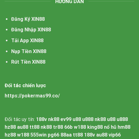
HƯỚNG DẪN
Đăng Ký XIN88
Đăng Nhập XIN88
Tải App XIN88
Nạp Tiền XIN88
Rút Tiền XIN88
Đối tác chiến lược
https://pokermas99.co/
Đối tác uy tín:
188v
nk88
ev99
u88
u888
nk88
u88
u888
hz88
au88
tt88
nk88
tr88
66b
w188
king88
nổ hũ
hm88
hz88
w188
555win
pg66
88aa
tt88
188v
au88
vip66