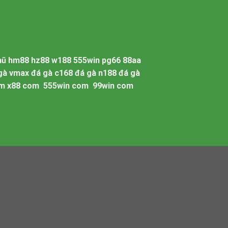
hũ
hm88
hz88
w188
555win
pg66
88aa
gà vmax
đá gà c168
đá gà n188
đá gà
om
x88 com
555win com
99win com